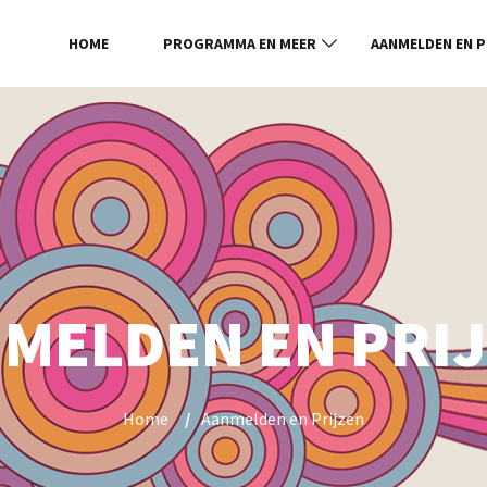
HOME
PROGRAMMA EN MEER
AANMELDEN EN P
MELDEN EN PRI
Home
/
Aanmelden en Prijzen