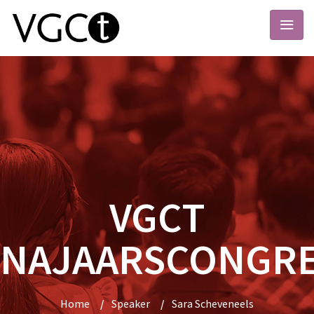
VGCT
NAJAARSCONGR
Home
/
Speaker
/
Sara Scheveneels