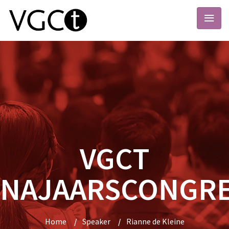
VGCT
NAJAARSCONGR
Home
/
Speaker
/
Rianne de Kleine